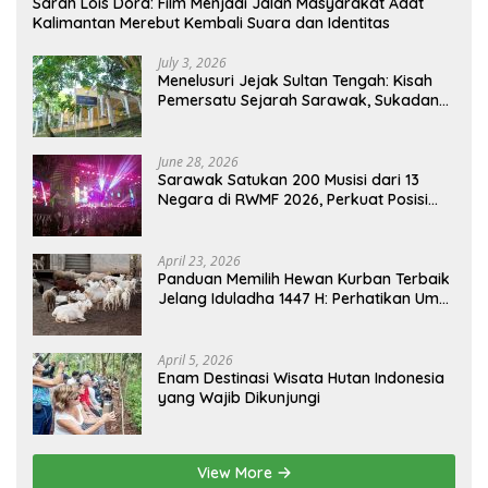
Sarah Lois Dora: Film Menjadi Jalan Masyarakat Adat
Kalimantan Merebut Kembali Suara dan Identitas
July 3, 2026
Menelusuri Jejak Sultan Tengah: Kisah
Pemersatu Sejarah Sarawak, Sukadana,
dan Sambas Versi Jiran
June 28, 2026
Sarawak Satukan 200 Musisi dari 13
Negara di RWMF 2026, Perkuat Posisi
sebagai Gerbang Wisata Budaya
Borneo
April 23, 2026
Panduan Memilih Hewan Kurban Terbaik
Jelang Iduladha 1447 H: Perhatikan Umur
dan Fisik!
April 5, 2026
Enam Destinasi Wisata Hutan Indonesia
yang Wajib Dikunjungi
View More