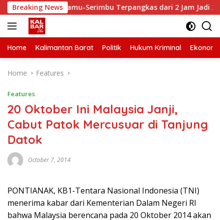
Skip
empuh Senyamu-Serimbu Terpangkas dari 2 Jam Jadi 20 Menit
Breaking News
to
content
Home
Kalimantan Barat
Politik
Hukum Kriminal
Ekonomi
Home
Features
Features
20 Oktober Ini Malaysia Janji,
Cabut Patok Mercusuar di Tanjung
Datok
October 7, 2014
PONTIANAK, KB1-Tentara Nasional Indonesia (TNI)
menerima kabar dari Kementerian Dalam Negeri RI
bahwa Malaysia berencana pada 20 Oktober 2014 akan