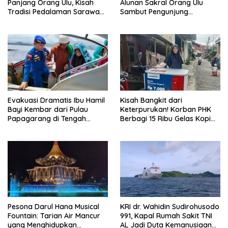
Panjang Orang Ulu, Kisah
Alunan Sakral Orang Ulu
Tradisi Pedalaman Sarawak
Sambut Pengunjung
Bertahan di Tengah
Rainforest World Music
Modernisasi
Festival
Evakuasi Dramatis Ibu Hamil
Kisah Bangkit dari
Bayi Kembar dari Pulau
Keterpurukan! Korban PHK
Papagarang di Tengah
Berbagi 15 Ribu Gelas Kopi
Cuaca Ekstrem
Gratis saat Ramadan
Pesona Darul Hana Musical
KRI dr. Wahidin Sudirohusodo
Fountain: Tarian Air Mancur
991, Kapal Rumah Sakit TNI
yang Menghidupkan
AL Jadi Duta Kemanusiaan