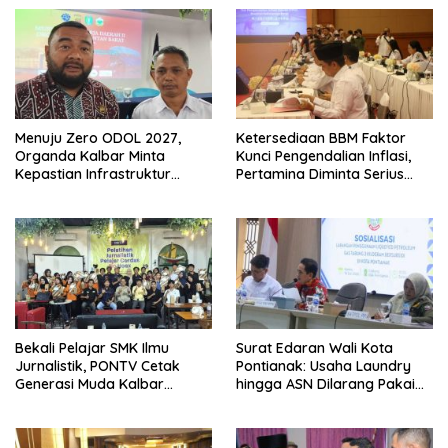
Menuju Zero ODOL 2027,
Ketersediaan BBM Faktor
Organda Kalbar Minta
Kunci Pengendalian Inflasi,
Kepastian Infrastruktur
Pertamina Diminta Serius
Hingga Regulasi Tarif
Benahi Distribusi
Angkutan
Bekali Pelajar SMK Ilmu
Surat Edaran Wali Kota
Jurnalistik, PONTV Cetak
Pontianak: Usaha Laundry
Generasi Muda Kalbar
hingga ASN Dilarang Pakai
Cerdas dan Bebas Hoaks
LPG 3 Kg Bersubsidi