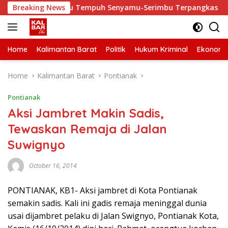
Skip
baiki, Waktu Tempuh Senyamu-Serimbu Terpangkas dari 2 Jam 
Breaking News
to
content
Home
Kalimantan Barat
Politik
Hukum Kriminal
Ekonomi
Home
Kalimantan Barat
Pontianak
Pontianak
Aksi Jambret Makin Sadis,
Tewaskan Remaja di Jalan
Suwignyo
October 16, 2014
PONTIANAK, KB1- Aksi jambret di Kota Pontianak
semakin sadis. Kali ini gadis remaja meninggal dunia
usai dijambret pelaku di Jalan Swignyo, Pontianak Kota,