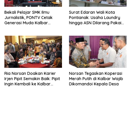
Bekali Pelajar SMK Ilmu
Surat Edaran Wali Kota
Jurnalistik, PONTV Cetak
Pontianak: Usaha Laundry
Generasi Muda Kalbar
hingga ASN Dilarang Pakai
Cerdas dan Bebas Hoaks
LPG 3 Kg Bersubsidi
Ria Norsan Doakan Karier
Norsan Tegaskan Koperasi
Irjen Pipit Semakin Baik: Pipit
Merah Putih di Kalbar Wajib
Ingin Kembali ke Kalbar
Dikomandoi Kepala Desa
Sebagai Keluarga