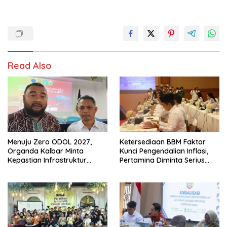
Read Also
Menuju Zero ODOL 2027,
Ketersediaan BBM Faktor
Organda Kalbar Minta
Kunci Pengendalian Inflasi,
Kepastian Infrastruktur
Pertamina Diminta Serius
Hingga Regulasi Tarif
Benahi Distribusi
Angkutan