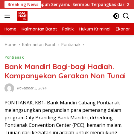
Skip
, Waktu Tempuh Senyamu-Serimbu Terpangkas dari 2 Jam Jadi 2
Breaking News
to
content
Home
Kalimantan Barat
Politik
Hukum Kriminal
Ekonomi
Home
Kalimantan Barat
Pontianak
Pontianak
Bank Mandiri Bagi-bagi Hadiah.
Kampanyekan Gerakan Non Tunai
November 5, 2014
PONTIANAK, KB1- Bank Mandiri Cabang Pontianak
melangsungkan pengundian para pemenang dalam
program City Branding Bank Mandiri, di Gedung
Pontianak Convention Center (PCC), kemarin malam.
Tujuan dari kegiatan ini adalah untuk mendukung