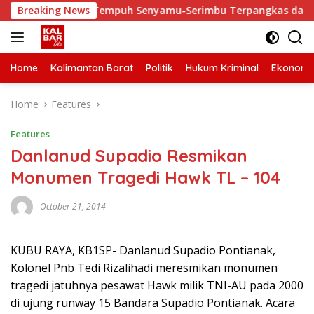
Skip
iki, Waktu Tempuh Senyamu-Serimbu Terpangkas dari 2 Jam Jad
Breaking News
to
content
Home
Kalimantan Barat
Politik
Hukum Kriminal
Ekonomi
Home
Features
Features
Danlanud Supadio Resmikan
Monumen Tragedi Hawk TL – 104
October 21, 2014
KUBU RAYA, KB1SP- Danlanud Supadio Pontianak,
Kolonel Pnb Tedi Rizalihadi meresmikan monumen
tragedi jatuhnya pesawat Hawk milik TNI-AU pada 2000
di ujung runway 15 Bandara Supadio Pontianak. Acara