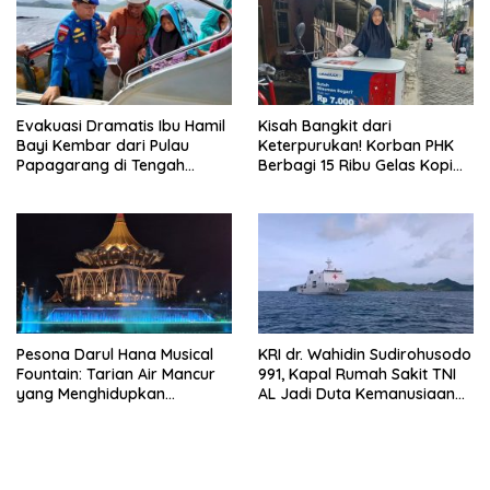
Evakuasi Dramatis Ibu Hamil
Kisah Bangkit dari
Bayi Kembar dari Pulau
Keterpurukan! Korban PHK
Papagarang di Tengah
Berbagi 15 Ribu Gelas Kopi
Cuaca Ekstrem
Gratis saat Ramadan
Pesona Darul Hana Musical
KRI dr. Wahidin Sudirohusodo
Fountain: Tarian Air Mancur
991, Kapal Rumah Sakit TNI
yang Menghidupkan
AL Jadi Duta Kemanusiaan
Waterfront Kuching
Indonesia di Samudra