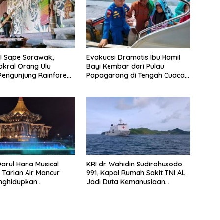
l Sape Sarawak,
Evakuasi Dramatis Ibu Hamil
akral Orang Ulu
Bayi Kembar dari Pulau
engunjung Rainforest
Papagarang di Tengah Cuaca
sic Festival
Ekstrem
arul Hana Musical
KRI dr. Wahidin Sudirohusodo
: Tarian Air Mancur
991, Kapal Rumah Sakit TNI AL
nghidupkan
Jadi Duta Kemanusiaan
nt Kuching
Indonesia di Samudra