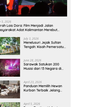
ly 5, 2026
rah Lois Dora: Film Menjadi Jalan
syarakat Adat Kalimantan Merebut
mbali Suara dan Identitas
July 3, 2026
Menelusuri Jejak Sultan
Tengah: Kisah Pemersatu
Sejarah Sarawak,
Sukadana, dan Sambas
Versi Jiran
June 28, 2026
Sarawak Satukan 200
Musisi dari 13 Negara di
RWMF 2026, Perkuat Posisi
sebagai Gerbang Wisata
Budaya Borneo
April 23, 2026
Panduan Memilih Hewan
Kurban Terbaik Jelang
Iduladha 1447 H:
Perhatikan Umur dan Fisik!
April 5, 2026