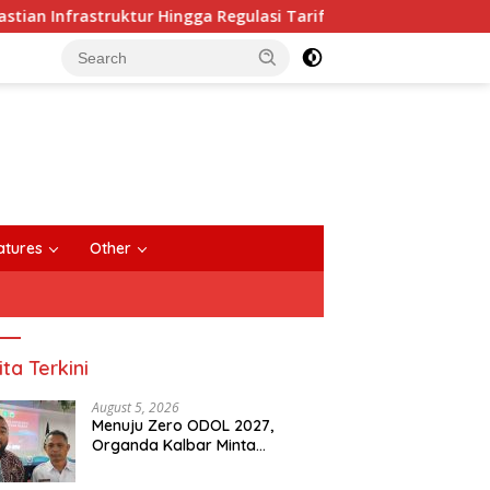
ruktur Hingga Regulasi Tarif Angkutan
Dua Makam Tua 
close
atures
Other
ita Terkini
August 5, 2026
Menuju Zero ODOL 2027,
Organda Kalbar Minta
Kepastian Infrastruktur Hingga
Regulasi Tarif Angkutan