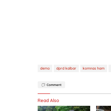
demo
dprd kalbar
komnas ham
Comment
Read Also