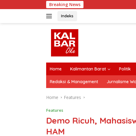
Skip
Breaking News
M
to
content
Indeks
close
Home
Kalimantan Barat
Politik
Redaksi & Management
Jurnalisme W
Home
Features
Features
Demo Ricuh, Mahasi
HAM