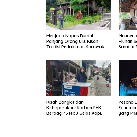
Menjaga Napas Rumah
Mengena
Panjang Orang Ulu, Kisah
Alunan S
Tradisi Pedalaman Sarawak
Sambut P
Bertahan di Tengah
World Mu
Modernisasi
Kisah Bangkit dari
Pesona D
Keterpurukan! Korban PHK
Fountain
Berbagi 15 Ribu Gelas Kopi
yang Me
Gratis saat Ramadan
Waterfro