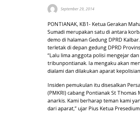
September 29, 2014
PONTIANAK, KB1- Ketua Gerakan Mahas
Sumadi merupakan satu di antara korba
demo di halaman Gedung DPRD Kalbar. 
terletak di depan gedung DPRD Provinsi
“Lalu lima anggota polisi mengejar da
tribunpontianak. Ia mengaku akan me
dialami dan dilakukan aparat kepolisian
Insiden pemukulan itu disesalkan Pers
(PMKRI) cabang Pontianak St Thomas M
anarkis. Kami berharap teman kami yan
dari aparat,” ujar Pius Ketua Presediu