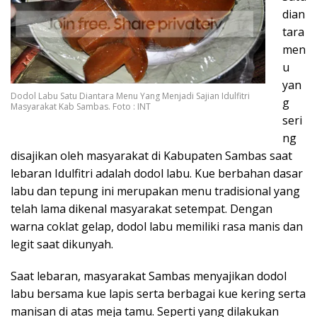
dian
tara
men
u
yan
Dodol Labu Satu Diantara Menu Yang Menjadi Sajian Idulfitri
g
Masyarakat Kab Sambas. Foto : INT
seri
ng
disajikan oleh masyarakat di Kabupaten Sambas saat
lebaran Idulfitri adalah dodol labu. Kue berbahan dasar
labu dan tepung ini merupakan menu tradisional yang
telah lama dikenal masyarakat setempat. Dengan
warna coklat gelap, dodol labu memiliki rasa manis dan
legit saat dikunyah.
Saat lebaran, masyarakat Sambas menyajikan dodol
labu bersama kue lapis serta berbagai kue kering serta
manisan di atas meja tamu. Seperti yang dilakukan