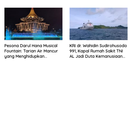
Pesona Darul Hana Musical
KRI dr. Wahidin Sudirohusodo
Fountain: Tarian Air Mancur
991, Kapal Rumah Sakit TNI
yang Menghidupkan
AL Jadi Duta Kemanusiaan
Waterfront Kuching
Indonesia di Samudra