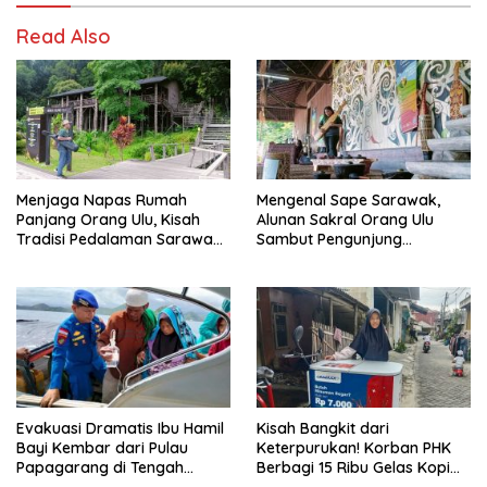
Read Also
Menjaga Napas Rumah
Mengenal Sape Sarawak,
Panjang Orang Ulu, Kisah
Alunan Sakral Orang Ulu
Tradisi Pedalaman Sarawak
Sambut Pengunjung
Bertahan di Tengah
Rainforest World Music
Modernisasi
Festival
Evakuasi Dramatis Ibu Hamil
Kisah Bangkit dari
Bayi Kembar dari Pulau
Keterpurukan! Korban PHK
Papagarang di Tengah
Berbagi 15 Ribu Gelas Kopi
Cuaca Ekstrem
Gratis saat Ramadan