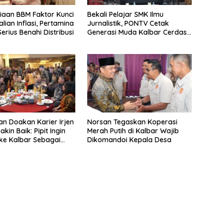
iaan BBM Faktor Kunci
Bekali Pelajar SMK Ilmu
lian Inflasi, Pertamina
Jurnalistik, PONTV Cetak
erius Benahi Distribusi
Generasi Muda Kalbar Cerdas
dan Bebas Hoaks
an Doakan Karier Irjen
Norsan Tegaskan Koperasi
akin Baik: Pipit Ingin
Merah Putih di Kalbar Wajib
ke Kalbar Sebagai
Dikomandoi Kepala Desa
a