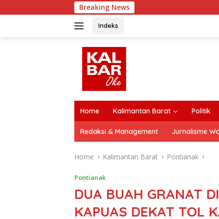
Skip
Breaking News
Men
to
content
Indeks
close
Home
Kalimantan Barat
Politik
Redaksi & Management
Jurnalisme W
Home
Kalimantan Barat
Pontianak
Pontianak
DUA BUAH GRANAT DI
KAPUAS DEKAT TOL KA