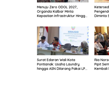
Menuju Zero ODOL 2027,
Ketersed
Organda Kalbar Minta
Pengenda
Kepastian Infrastruktur Hingga
Diminta S
Regulasi Tarif Angkutan
Surat Edaran Wali Kota
Ria Nors
Pontianak: Usaha Laundry
Pipit Sem
hingga ASN Dilarang Pakai LPG
Kembali 
3 Kg Bersubsidi
Keluarg