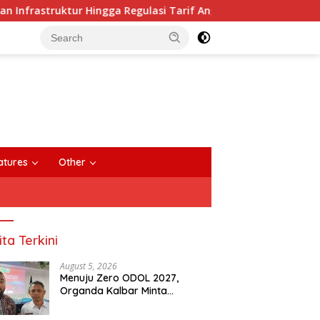
ktur Hingga Regulasi Tarif Angkutan
Dua Makam Tua Di
close
atures
Other
ita Terkini
August 5, 2026
Menuju Zero ODOL 2027,
Organda Kalbar Minta
Kepastian Infrastruktur Hingga
Regulasi Tarif Angkutan