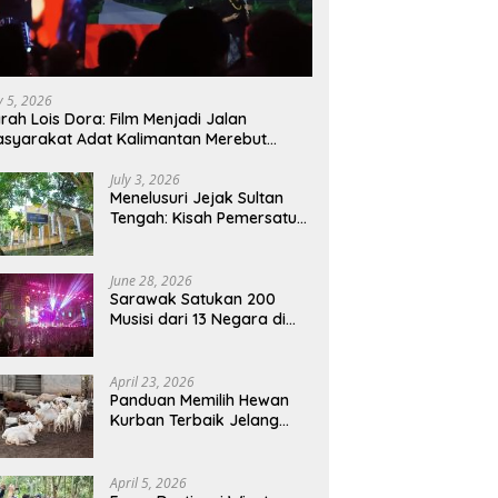
ly 5, 2026
rah Lois Dora: Film Menjadi Jalan
syarakat Adat Kalimantan Merebut
mbali Suara dan Identitas
July 3, 2026
Menelusuri Jejak Sultan
Tengah: Kisah Pemersatu
Sejarah Sarawak,
Sukadana, dan Sambas
Versi Jiran
June 28, 2026
Sarawak Satukan 200
Musisi dari 13 Negara di
RWMF 2026, Perkuat Posisi
sebagai Gerbang Wisata
Budaya Borneo
April 23, 2026
Panduan Memilih Hewan
Kurban Terbaik Jelang
Iduladha 1447 H:
Perhatikan Umur dan Fisik!
April 5, 2026