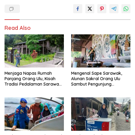
Read Also
Menjaga Napas Rumah
Mengenal Sape Sarawak,
Panjang Orang Ulu, Kisah
Alunan Sakral Orang Ulu
Tradisi Pedalaman Sarawak
Sambut Pengunjung
Bertahan di Tengah
Rainforest World Music
Modernisasi
Festival