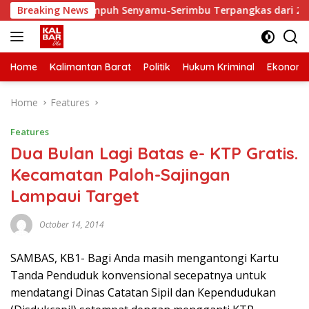
Skip
, Waktu Tempuh Senyamu-Serimbu Terpangkas dari 2 Jam Jadi 
Breaking News
to
content
Home
Kalimantan Barat
Politik
Hukum Kriminal
Ekonomi
Home
Features
Features
Dua Bulan Lagi Batas e- KTP Gratis.
Kecamatan Paloh-Sajingan
Lampaui Target
October 14, 2014
SAMBAS, KB1- Bagi Anda masih mengantongi Kartu
Tanda Penduduk konvensional secepatnya untuk
mendatangi Dinas Catatan Sipil dan Kependudukan