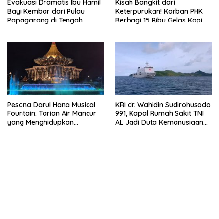
Evakuasi Dramatis Ibu Hamil
Kisah Bangkit dari
Bayi Kembar dari Pulau
Keterpurukan! Korban PHK
Papagarang di Tengah
Berbagi 15 Ribu Gelas Kopi
Cuaca Ekstrem
Gratis saat Ramadan
Pesona Darul Hana Musical
KRI dr. Wahidin Sudirohusodo
Fountain: Tarian Air Mancur
991, Kapal Rumah Sakit TNI
yang Menghidupkan
AL Jadi Duta Kemanusiaan
Waterfront Kuching
Indonesia di Samudra