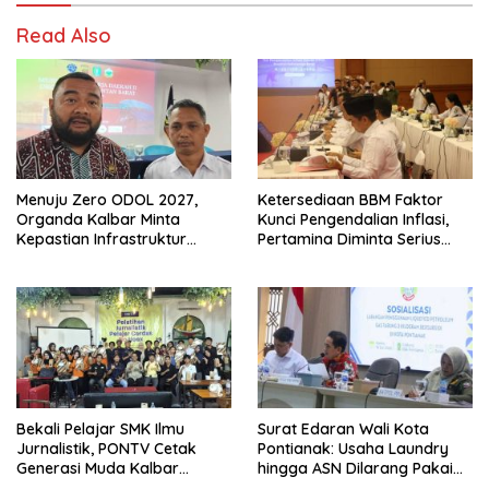
Read Also
Menuju Zero ODOL 2027,
Ketersediaan BBM Faktor
Organda Kalbar Minta
Kunci Pengendalian Inflasi,
Kepastian Infrastruktur
Pertamina Diminta Serius
Hingga Regulasi Tarif
Benahi Distribusi
Angkutan
Bekali Pelajar SMK Ilmu
Surat Edaran Wali Kota
Jurnalistik, PONTV Cetak
Pontianak: Usaha Laundry
Generasi Muda Kalbar
hingga ASN Dilarang Pakai
Cerdas dan Bebas Hoaks
LPG 3 Kg Bersubsidi