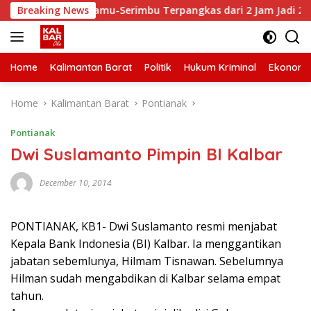
Skip
mpuh Senyamu-Serimbu Terpangkas dari 2 Jam Jadi 20 Menit
Breaking News
to
content
Home
Kalimantan Barat
Politik
Hukum Kriminal
Ekonomi
Home
Kalimantan Barat
Pontianak
Pontianak
Dwi Suslamanto Pimpin BI Kalbar
December 10, 2014
PONTIANAK, KB1- Dwi Suslamanto resmi menjabat
Kepala Bank Indonesia (BI) Kalbar. Ia menggantikan
jabatan sebemlunya, Hilmam Tisnawan. Sebelumnya
Hilman sudah mengabdikan di Kalbar selama empat
tahun.