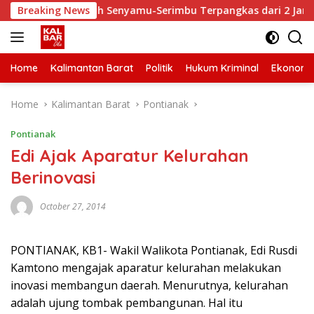
Skip
 Waktu Tempuh Senyamu-Serimbu Terpangkas dari 2 Jam Jadi 20
Breaking News
to
content
Home
Kalimantan Barat
Politik
Hukum Kriminal
Ekonomi
Home
Kalimantan Barat
Pontianak
Pontianak
Edi Ajak Aparatur Kelurahan
Berinovasi
October 27, 2014
PONTIANAK, KB1- Wakil Walikota Pontianak, Edi Rusdi
Kamtono mengajak aparatur kelurahan melakukan
inovasi membangun daerah. Menurutnya, kelurahan
adalah ujung tombak pembangunan. Hal itu