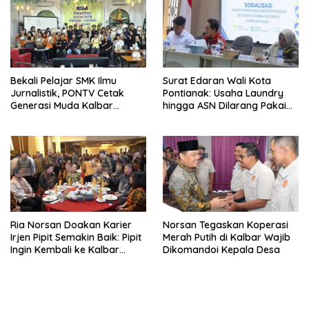
Bekali Pelajar SMK Ilmu
Surat Edaran Wali Kota
Jurnalistik, PONTV Cetak
Pontianak: Usaha Laundry
Generasi Muda Kalbar
hingga ASN Dilarang Pakai
Cerdas dan Bebas Hoaks
LPG 3 Kg Bersubsidi
Ria Norsan Doakan Karier
Norsan Tegaskan Koperasi
Irjen Pipit Semakin Baik: Pipit
Merah Putih di Kalbar Wajib
Ingin Kembali ke Kalbar
Dikomandoi Kepala Desa
Sebagai Keluarga