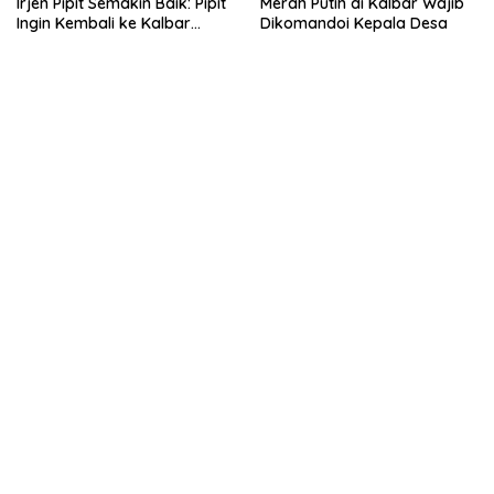
Irjen Pipit Semakin Baik: Pipit
Merah Putih di Kalbar Wajib
Ingin Kembali ke Kalbar
Dikomandoi Kepala Desa
Sebagai Keluarga