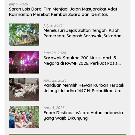
July 5, 2026
Sarah Lois Dora: Film Menjadi Jalan Masyarakat Adat
Kalimantan Merebut Kembali Suara dan Identitas
July 3, 2026
Menelusuri Jejak Sultan Tengah: Kisah
Pemersatu Sejarah Sarawak, Sukadana,
dan Sambas Versi Jiran
June 28, 2026
Sarawak Satukan 200 Musisi dari 13
Negara di RWMF 2026, Perkuat Posisi
sebagai Gerbang Wisata Budaya
Borneo
April 23, 2026
Panduan Memilih Hewan Kurban Terbaik
Jelang Iduladha 1447 H: Perhatikan Umur
dan Fisik!
April 5, 2026
Enam Destinasi Wisata Hutan Indonesia
yang Wajib Dikunjungi