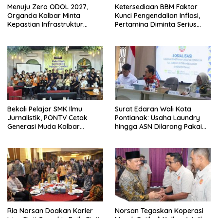
Menuju Zero ODOL 2027,
Ketersediaan BBM Faktor
Organda Kalbar Minta
Kunci Pengendalian Inflasi,
Kepastian Infrastruktur
Pertamina Diminta Serius
Hingga Regulasi Tarif
Benahi Distribusi
Angkutan
Bekali Pelajar SMK Ilmu
Surat Edaran Wali Kota
Jurnalistik, PONTV Cetak
Pontianak: Usaha Laundry
Generasi Muda Kalbar
hingga ASN Dilarang Pakai
Cerdas dan Bebas Hoaks
LPG 3 Kg Bersubsidi
Ria Norsan Doakan Karier
Norsan Tegaskan Koperasi