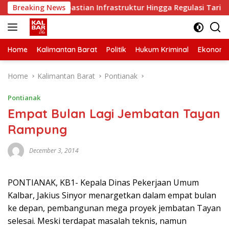
Skip
 Minta Kepastian Infrastruktur Hingga Regulasi Tarif Angkuta
Breaking News
to
content
Home
Kalimantan Barat
Politik
Hukum Kriminal
Ekonomi
Home
Kalimantan Barat
Pontianak
Pontianak
Empat Bulan Lagi Jembatan Tayan
Rampung
December 3, 2014
PONTIANAK, KB1- Kepala Dinas Pekerjaan Umum
Kalbar, Jakius Sinyor menargetkan dalam empat bulan
ke depan, pembangunan mega proyek jembatan Tayan
selesai. Meski terdapat masalah teknis, namun