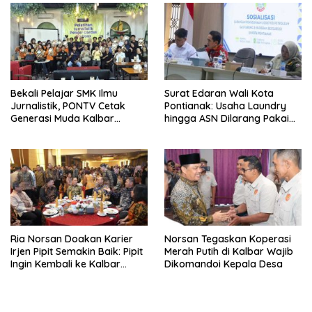
Bekali Pelajar SMK Ilmu
Surat Edaran Wali Kota
Jurnalistik, PONTV Cetak
Pontianak: Usaha Laundry
Generasi Muda Kalbar
hingga ASN Dilarang Pakai
Cerdas dan Bebas Hoaks
LPG 3 Kg Bersubsidi
Ria Norsan Doakan Karier
Norsan Tegaskan Koperasi
Irjen Pipit Semakin Baik: Pipit
Merah Putih di Kalbar Wajib
Ingin Kembali ke Kalbar
Dikomandoi Kepala Desa
Sebagai Keluarga