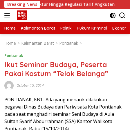
Skip
 Infrastruktur Hingga Regulasi Tarif Angkutan
Breaking News
Dua Ma
to
content
Home
Kalimantan Barat
Politik
Hukum Kriminal
Ekonomi
Home
Kalimantan Barat
Pontianak
Pontianak
Ikut Seminar Budaya, Peserta
Pakai Kostum “Telok Belanga”
October 15, 2014
PONTIANAK, KB1- Ada yang menarik dilakukan
pegawai Dinas Budaya dan Pariwisata Kota Pontianak
pada saat menghadiri seminar Seni Budaya di Aula
Sultan Syarif Abdurrahman (SSA) Kantor Walikota
Pontianak, Rabu (15/10/2014).