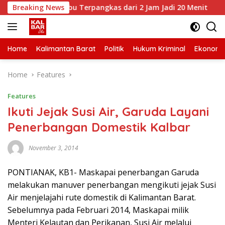
Skip
amu-Serimbu Terpangkas dari 2 Jam Jadi 20 Menit
Breaking News
Angg
to
content
Home
Kalimantan Barat
Politik
Hukum Kriminal
Ekonomi
Home
Features
Features
Ikuti Jejak Susi Air, Garuda Layani
Penerbangan Domestik Kalbar
November 3, 2014
PONTIANAK, KB1- Maskapai penerbangan Garuda
melakukan manuver penerbangan mengikuti jejak Susi
Air menjelajahi rute domestik di Kalimantan Barat.
Sebelumnya pada Februari 2014, Maskapai milik
Menteri Kelautan dan Perikanan, Susi Air melalui