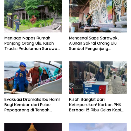
Menjaga Napas Rumah
Mengenal Sape Sarawak,
Panjang Orang Ulu, Kisah
Alunan Sakral Orang Ulu
Tradisi Pedalaman Sarawak
Sambut Pengunjung
Bertahan di Tengah
Rainforest World Music
Modernisasi
Festival
Evakuasi Dramatis Ibu Hamil
Kisah Bangkit dari
Bayi Kembar dari Pulau
Keterpurukan! Korban PHK
Papagarang di Tengah
Berbagi 15 Ribu Gelas Kopi
Cuaca Ekstrem
Gratis saat Ramadan