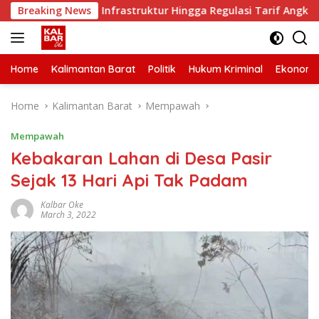
Skip
Kepastian Infrastruktur Hingga Regulasi Tarif Angkutan
Breaking News
to
content
Home
Kalimantan Barat
Politik
Hukum Kriminal
Ekonomi
Home
Kalimantan Barat
Mempawah
Mempawah
Kebakaran Lahan di Desa Pasir
Sejak 13 Hari Api Tak Padam
Kalbar Oke
March 3, 2022