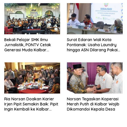
Angkutan
Bekali Pelajar SMK Ilmu
Surat Edaran Wali Kota
Jurnalistik, PONTV Cetak
Pontianak: Usaha Laundry
Generasi Muda Kalbar
hingga ASN Dilarang Pakai
Cerdas dan Bebas Hoaks
LPG 3 Kg Bersubsidi
Ria Norsan Doakan Karier
Norsan Tegaskan Koperasi
Irjen Pipit Semakin Baik: Pipit
Merah Putih di Kalbar Wajib
Ingin Kembali ke Kalbar
Dikomandoi Kepala Desa
Sebagai Keluarga