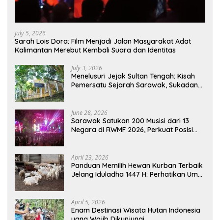
July 5, 2026
Sarah Lois Dora: Film Menjadi Jalan Masyarakat Adat
Kalimantan Merebut Kembali Suara dan Identitas
July 3, 2026
Menelusuri Jejak Sultan Tengah: Kisah
Pemersatu Sejarah Sarawak, Sukadana,
dan Sambas Versi Jiran
June 28, 2026
Sarawak Satukan 200 Musisi dari 13
Negara di RWMF 2026, Perkuat Posisi
sebagai Gerbang Wisata Budaya
Borneo
April 23, 2026
Panduan Memilih Hewan Kurban Terbaik
Jelang Iduladha 1447 H: Perhatikan Umur
dan Fisik!
April 5, 2026
Enam Destinasi Wisata Hutan Indonesia
yang Wajib Dikunjungi