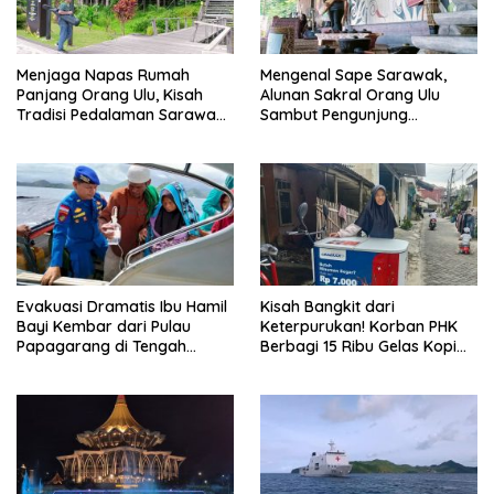
Menjaga Napas Rumah
Mengenal Sape Sarawak,
Panjang Orang Ulu, Kisah
Alunan Sakral Orang Ulu
Tradisi Pedalaman Sarawak
Sambut Pengunjung
Bertahan di Tengah
Rainforest World Music
Modernisasi
Festival
Evakuasi Dramatis Ibu Hamil
Kisah Bangkit dari
Bayi Kembar dari Pulau
Keterpurukan! Korban PHK
Papagarang di Tengah
Berbagi 15 Ribu Gelas Kopi
Cuaca Ekstrem
Gratis saat Ramadan