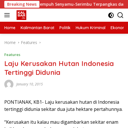
Skip
iki, Waktu Tempuh Senyamu-Serimbu Terpangkas dari 2 Jam Jad
Breaking News
to
content
Home
Kalimantan Barat
Politik
Hukum Kriminal
Ekonomi
Home
Features
Features
Laju Kerusakan Hutan Indonesia
Tertinggi Didunia
January 10, 2015
PONTIANAK, KB1- Laju kerusakan hutan di Indonesia
tertinggi didunia sekitar dua juta hektare pertahunnya.
“Kerusakan itu kalau mau digambarkan sekitar enam