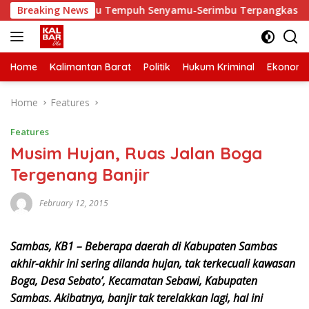
Skip
rbaiki, Waktu Tempuh Senyamu-Serimbu Terpangkas dari 2 Jam 
Breaking News
to
content
Home
Kalimantan Barat
Politik
Hukum Kriminal
Ekonomi
Home
Features
Features
Musim Hujan, Ruas Jalan Boga
Tergenang Banjir
February 12, 2015
Sambas, KB1 – Beberapa daerah di Kabupaten Sambas
akhir-akhir ini sering dilanda hujan, tak terkecuali kawasan
Boga, Desa Sebato’, Kecamatan Sebawi, Kabupaten
Sambas. Akibatnya, banjir tak terelakkan lagi, hal ini