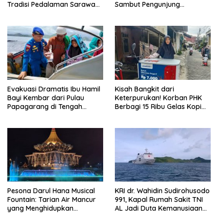
Tradisi Pedalaman Sarawak
Sambut Pengunjung
Bertahan di Tengah
Rainforest World Music
Modernisasi
Festival
Evakuasi Dramatis Ibu Hamil
Kisah Bangkit dari
Bayi Kembar dari Pulau
Keterpurukan! Korban PHK
Papagarang di Tengah
Berbagi 15 Ribu Gelas Kopi
Cuaca Ekstrem
Gratis saat Ramadan
Pesona Darul Hana Musical
KRI dr. Wahidin Sudirohusodo
Fountain: Tarian Air Mancur
991, Kapal Rumah Sakit TNI
yang Menghidupkan
AL Jadi Duta Kemanusiaan
Waterfront Kuching
Indonesia di Samudra