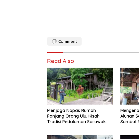
Comment
Read Also
Menjaga Napas Rumah
Mengena
Panjang Orang Ulu, Kisah
Alunan S
Tradisi Pedalaman Sarawak
Sambut P
Bertahan di Tengah
World Mu
Modernisasi