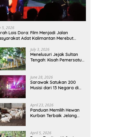
ly 5, 2026
rah Lois Dora: Film Menjadi Jalan
syarakat Adat Kalimantan Merebut
mbali Suara dan Identitas
July 3, 2026
Menelusuri Jejak Sultan
Tengah: Kisah Pemersatu
Sejarah Sarawak,
Sukadana, dan Sambas
Versi Jiran
June 28, 2026
Sarawak Satukan 200
Musisi dari 13 Negara di
RWMF 2026, Perkuat Posisi
sebagai Gerbang Wisata
Budaya Borneo
April 23, 2026
Panduan Memilih Hewan
Kurban Terbaik Jelang
Iduladha 1447 H:
Perhatikan Umur dan Fisik!
April 5, 2026