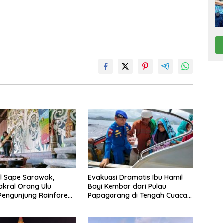
l Sape Sarawak,
Evakuasi Dramatis Ibu Hamil
akral Orang Ulu
Bayi Kembar dari Pulau
engunjung Rainforest
Papagarang di Tengah Cuaca
sic Festival
Ekstrem