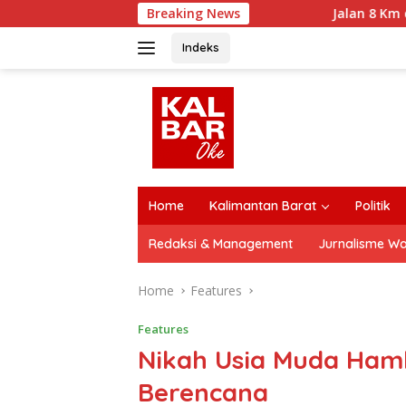
Skip
Breaking News
Jalan 8 Km di Pedalama
to
content
Indeks
close
Home
Kalimantan Barat
Politik
Redaksi & Management
Jurnalisme W
Home
Features
Features
Nikah Usia Muda Ham
Berencana