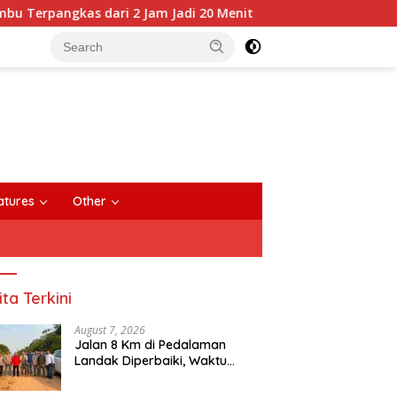
s dari 2 Jam Jadi 20 Menit
Anggota DPRD Sintang Did
close
atures
Other
ita Terkini
August 7, 2026
Jalan 8 Km di Pedalaman
Landak Diperbaiki, Waktu
Tempuh Senyamu-Serimbu
Terpangkas dari 2 Jam Jadi 20