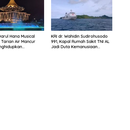
arul Hana Musical
KRI dr. Wahidin Sudirohusodo
: Tarian Air Mancur
991, Kapal Rumah Sakit TNI AL
nghidupkan
Jadi Duta Kemanusiaan
nt Kuching
Indonesia di Samudra