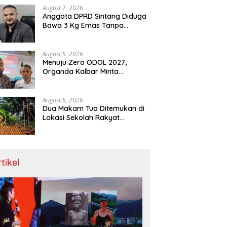
Menit
August 7, 2026
Anggota DPRD Sintang Diduga
Bawa 3 Kg Emas Tanpa
Dokumen, Polda Kalbar Diuji
August 5, 2026
Menuju Zero ODOL 2027,
Organda Kalbar Minta
Kepastian Infrastruktur Hingga
Regulasi Tarif Angkutan
August 5, 2026
Dua Makam Tua Ditemukan di
Lokasi Sekolah Rakyat
Singkawang, Ahli Waris Dicari
rtikel