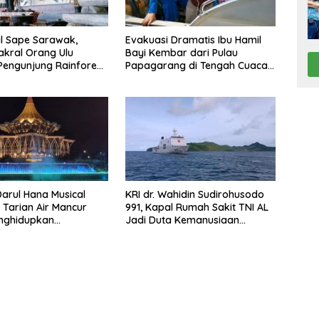
l Sape Sarawak,
Evakuasi Dramatis Ibu Hamil
akral Orang Ulu
Bayi Kembar dari Pulau
engunjung Rainforest
Papagarang di Tengah Cuaca
sic Festival
Ekstrem
arul Hana Musical
KRI dr. Wahidin Sudirohusodo
: Tarian Air Mancur
991, Kapal Rumah Sakit TNI AL
nghidupkan
Jadi Duta Kemanusiaan
nt Kuching
Indonesia di Samudra