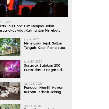
ly 5, 2026
rah Lois Dora: Film Menjadi Jalan
syarakat Adat Kalimantan Merebut
mbali Suara dan Identitas
July 3, 2026
Menelusuri Jejak Sultan
Tengah: Kisah Pemersatu
Sejarah Sarawak,
Sukadana, dan Sambas
Versi Jiran
June 28, 2026
Sarawak Satukan 200
Musisi dari 13 Negara di
RWMF 2026, Perkuat Posisi
sebagai Gerbang Wisata
Budaya Borneo
April 23, 2026
Panduan Memilih Hewan
Kurban Terbaik Jelang
Iduladha 1447 H:
Perhatikan Umur dan Fisik!
April 5, 2026