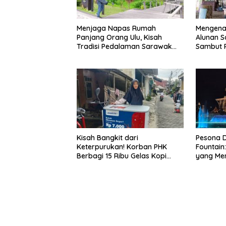
Menjaga Napas Rumah
Mengena
Panjang Orang Ulu, Kisah
Alunan S
Tradisi Pedalaman Sarawak
Sambut P
Bertahan di Tengah
World Mu
Modernisasi
Kisah Bangkit dari
Pesona D
Keterpurukan! Korban PHK
Fountain
Berbagi 15 Ribu Gelas Kopi
yang Me
Gratis saat Ramadan
Waterfro