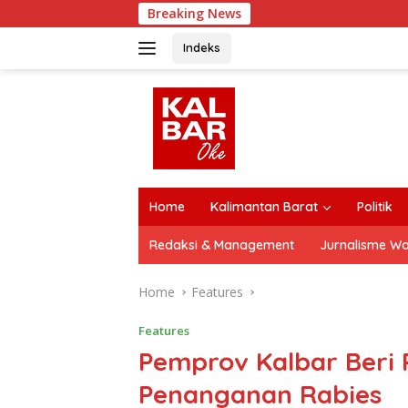
Skip
Breaking News
to
content
Indeks
close
Home
Kalimantan Barat
Politik
Redaksi & Management
Jurnalisme W
Home
Features
Features
Pemprov Kalbar Beri 
Penanganan Rabies