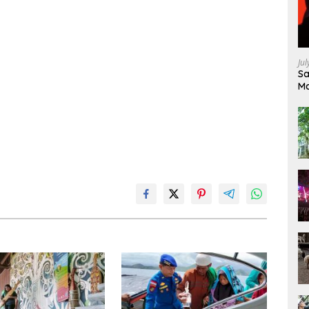
Ju
Sa
Ma
Ke