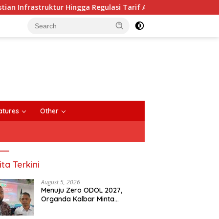
struktur Hingga Regulasi Tarif Angkutan
Dua Makam Tua
close
atures
Other
ita Terkini
August 5, 2026
Menuju Zero ODOL 2027,
Organda Kalbar Minta
Kepastian Infrastruktur Hingga
Regulasi Tarif Angkutan