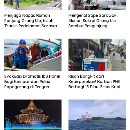
Menjaga Napas Rumah
Mengenal Sape Sarawak,
Panjang Orang Ulu, Kisah
Alunan Sakral Orang Ulu
Tradisi Pedalaman Sarawak
Sambut Pengunjung
Bertahan di Tengah
Rainforest World Music
Modernisasi
Festival
Evakuasi Dramatis Ibu Hamil
Kisah Bangkit dari
Bayi Kembar dari Pulau
Keterpurukan! Korban PHK
Papagarang di Tengah
Berbagi 15 Ribu Gelas Kopi
Cuaca Ekstrem
Gratis saat Ramadan