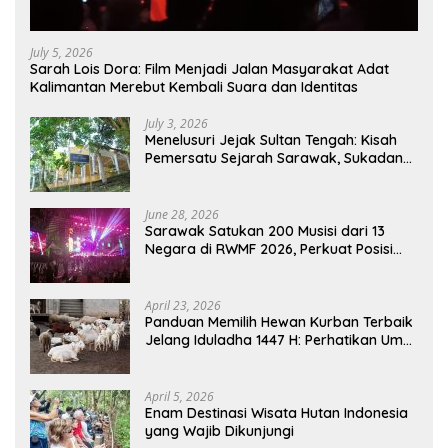
July 5, 2026
Sarah Lois Dora: Film Menjadi Jalan Masyarakat Adat
Kalimantan Merebut Kembali Suara dan Identitas
July 3, 2026
Menelusuri Jejak Sultan Tengah: Kisah
Pemersatu Sejarah Sarawak, Sukadana,
dan Sambas Versi Jiran
June 28, 2026
Sarawak Satukan 200 Musisi dari 13
Negara di RWMF 2026, Perkuat Posisi
sebagai Gerbang Wisata Budaya
Borneo
April 23, 2026
Panduan Memilih Hewan Kurban Terbaik
Jelang Iduladha 1447 H: Perhatikan Umur
dan Fisik!
April 5, 2026
Enam Destinasi Wisata Hutan Indonesia
yang Wajib Dikunjungi