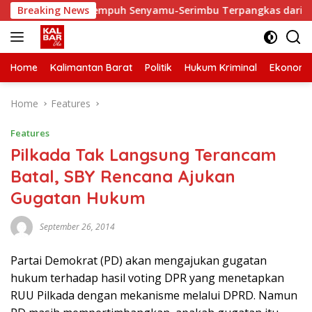
Skip
, Waktu Tempuh Senyamu-Serimbu Terpangkas dari 2 Jam Jadi 
Breaking News
to
content
Home
Kalimantan Barat
Politik
Hukum Kriminal
Ekonomi
Home
Features
Features
Pilkada Tak Langsung Terancam
Batal, SBY Rencana Ajukan
Gugatan Hukum
September 26, 2014
Partai Demokrat (PD) akan mengajukan gugatan
hukum terhadap hasil voting DPR yang menetapkan
RUU Pilkada dengan mekanisme melalui DPRD. Namun