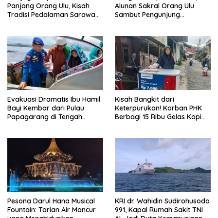
Panjang Orang Ulu, Kisah
Alunan Sakral Orang Ulu
Tradisi Pedalaman Sarawak
Sambut Pengunjung
Bertahan di Tengah
Rainforest World Music
Modernisasi
Festival
Evakuasi Dramatis Ibu Hamil
Kisah Bangkit dari
Bayi Kembar dari Pulau
Keterpurukan! Korban PHK
Papagarang di Tengah
Berbagi 15 Ribu Gelas Kopi
Cuaca Ekstrem
Gratis saat Ramadan
Pesona Darul Hana Musical
KRI dr. Wahidin Sudirohusodo
Fountain: Tarian Air Mancur
991, Kapal Rumah Sakit TNI