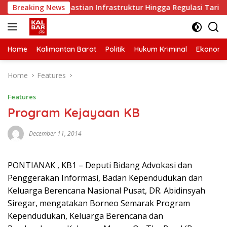
Skip
Minta Kepastian Infrastruktur Hingga Regulasi Tarif Angkutan
Breaking News
to
content
Home
Kalimantan Barat
Politik
Hukum Kriminal
Ekonomi
Home
Features
Features
Program Kejayaan KB
December 11, 2014
PONTIANAK , KB1 – Deputi Bidang Advokasi dan
Penggerakan Informasi, Badan Kependudukan dan
Keluarga Berencana Nasional Pusat, DR. Abidinsyah
Siregar, mengatakan Borneo Semarak Program
Kependudukan, Keluarga Berencana dan