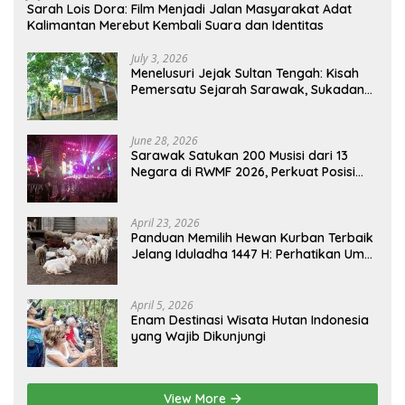
Sarah Lois Dora: Film Menjadi Jalan Masyarakat Adat
Kalimantan Merebut Kembali Suara dan Identitas
July 3, 2026
Menelusuri Jejak Sultan Tengah: Kisah
Pemersatu Sejarah Sarawak, Sukadana,
dan Sambas Versi Jiran
June 28, 2026
Sarawak Satukan 200 Musisi dari 13
Negara di RWMF 2026, Perkuat Posisi
sebagai Gerbang Wisata Budaya
Borneo
April 23, 2026
Panduan Memilih Hewan Kurban Terbaik
Jelang Iduladha 1447 H: Perhatikan Umur
dan Fisik!
April 5, 2026
Enam Destinasi Wisata Hutan Indonesia
yang Wajib Dikunjungi
View More