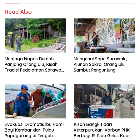
Read Also
Menjaga Napas Rumah
Mengenal Sape Sarawak,
Panjang Orang Ulu, Kisah
Alunan Sakral Orang Ulu
Tradisi Pedalaman Sarawak
Sambut Pengunjung
Bertahan di Tengah
Rainforest World Music
Modernisasi
Festival
Evakuasi Dramatis Ibu Hamil
Kisah Bangkit dari
Bayi Kembar dari Pulau
Keterpurukan! Korban PHK
Papagarang di Tengah
Berbagi 15 Ribu Gelas Kopi