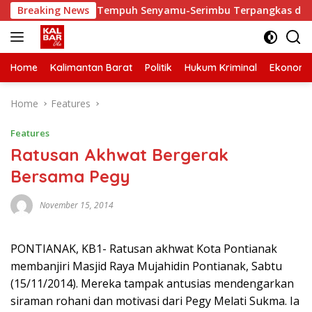
Skip
iki, Waktu Tempuh Senyamu-Serimbu Terpangkas dari 2 Jam Ja
Breaking News
to
content
Home
Kalimantan Barat
Politik
Hukum Kriminal
Ekonomi
Home
Features
Features
Ratusan Akhwat Bergerak
Bersama Pegy
November 15, 2014
PONTIANAK, KB1- Ratusan akhwat Kota Pontianak
membanjiri Masjid Raya Mujahidin Pontianak, Sabtu
(15/11/2014). Mereka tampak antusias mendengarkan
siraman rohani dan motivasi dari Pegy Melati Sukma. Ia