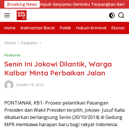
Skip
ki, Waktu Tempuh Senyamu-Serimbu Terpangkas dari 2 Jam Jadi
Breaking News
to
content
Home
Kalimantan Barat
Politik
Hukum Kriminal
Ekonomi
Home
Features
Features
Senin Ini Jokowi Dilantik, Warga
Kalbar Minta Perbaikan Jalan
October 19, 2014
PONTIANAK, KB1- Prosesi pelantikan Pasangan
Presiden dan Wakil Presiden terpilih, Jokowi- Jusuf Kalla
dikabarkan berlangsung Senin (20/10/2014) di Gedung
MPR membawa harapan baru bagi rakyat Indonesia.