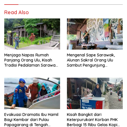
Read Also
Menjaga Napas Rumah
Mengenal Sape Sarawak,
Panjang Orang Ulu, Kisah
Alunan Sakral Orang Ulu
Tradisi Pedalaman Sarawak
Sambut Pengunjung
Bertahan di Tengah
Rainforest World Music
Modernisasi
Festival
Evakuasi Dramatis Ibu Hamil
Kisah Bangkit dari
Bayi Kembar dari Pulau
Keterpurukan! Korban PHK
Papagarang di Tengah
Berbagi 15 Ribu Gelas Kopi