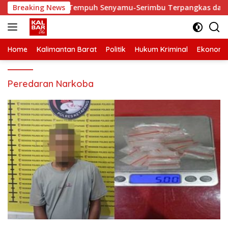
Skip
baiki, Waktu Tempuh Senyamu-Serimbu Terpangkas dari 2 Jam J
Breaking News
to
content
Home
Kalimantan Barat
Politik
Hukum Kriminal
Ekonomi
Peredaran Narkoba