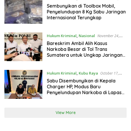
2025
Sembunyikan di Toolbox Mobil,
Penyelundupan 8 Kg Sabu Jaringan
Internasional Terungkap
Hukum Kriminal
,
Nasional
November 24,
2025
Bareskrim Ambil Alih Kasus
Narkoba Besar di Tol Trans
Sumatera untuk Ungkap Jaringan
Peredaran
Hukum Kriminal
,
Kubu Raya
October 17,
2025
Sabu Disembunyikan di Kepala
Charger HP, Modus Baru
Penyelundupan Narkoba di Lapas
Pontianak
View More