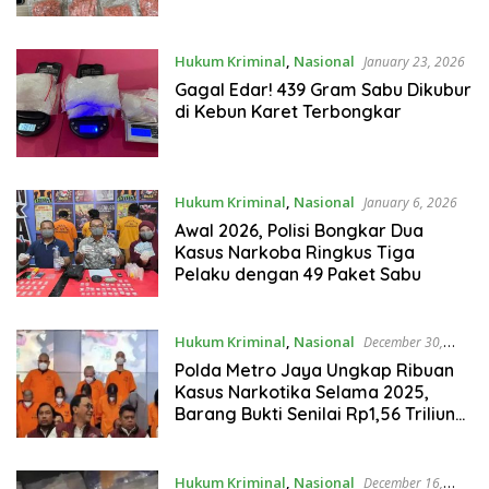
Hukum Kriminal
,
Nasional
January 23, 2026
Gagal Edar! 439 Gram Sabu Dikubur
di Kebun Karet Terbongkar
Hukum Kriminal
,
Nasional
January 6, 2026
Awal 2026, Polisi Bongkar Dua
Kasus Narkoba Ringkus Tiga
Pelaku dengan 49 Paket Sabu
Hukum Kriminal
,
Nasional
December 30,
2025
Polda Metro Jaya Ungkap Ribuan
Kasus Narkotika Selama 2025,
Barang Bukti Senilai Rp1,56 Triliun
Disita dari 9.874 Tersangka
Hukum Kriminal
,
Nasional
December 16,