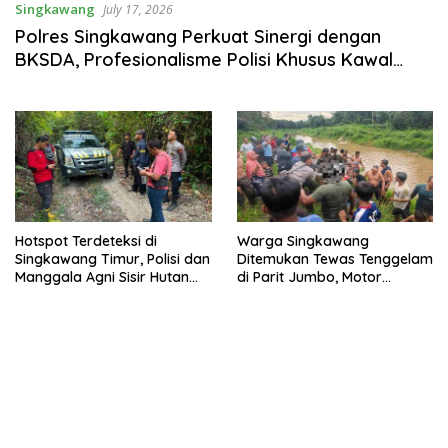
Singkawang
July 17, 2026
Polres Singkawang Perkuat Sinergi dengan
BKSDA, Profesionalisme Polisi Khusus Kawal
Kawasan Konservasi Ditingkatkan
Hotspot Terdeteksi di
Warga Singkawang
Singkawang Timur, Polisi dan
Ditemukan Tewas Tenggelam
Manggala Agni Sisir Hutan
di Parit Jumbo, Motor
hingga 7,5 Kilometer
Korban Sempat Ditemukan
di Air