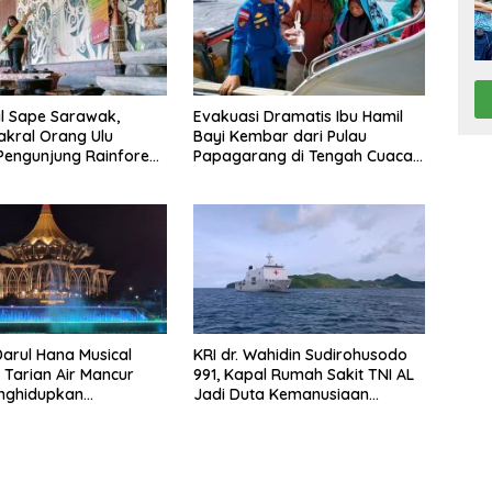
l Sape Sarawak,
Evakuasi Dramatis Ibu Hamil
akral Orang Ulu
Bayi Kembar dari Pulau
engunjung Rainforest
Papagarang di Tengah Cuaca
sic Festival
Ekstrem
arul Hana Musical
KRI dr. Wahidin Sudirohusodo
: Tarian Air Mancur
991, Kapal Rumah Sakit TNI AL
nghidupkan
Jadi Duta Kemanusiaan
nt Kuching
Indonesia di Samudra