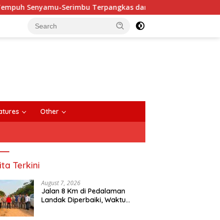
nyamu-Serimbu Terpangkas dari 2 Jam Jadi 20 Menit
An
close
atures
Other
ita Terkini
August 7, 2026
Jalan 8 Km di Pedalaman
Landak Diperbaiki, Waktu
Tempuh Senyamu-Serimbu
Terpangkas dari 2 Jam Jadi 20