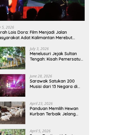
ly 5, 2026
rah Lois Dora: Film Menjadi Jalan
syarakat Adat Kalimantan Merebut
mbali Suara dan Identitas
July 3, 2026
Menelusuri Jejak Sultan
Tengah: Kisah Pemersatu
Sejarah Sarawak,
Sukadana, dan Sambas
Versi Jiran
June 28, 2026
Sarawak Satukan 200
Musisi dari 13 Negara di
RWMF 2026, Perkuat Posisi
sebagai Gerbang Wisata
Budaya Borneo
April 23, 2026
Panduan Memilih Hewan
Kurban Terbaik Jelang
Iduladha 1447 H:
Perhatikan Umur dan Fisik!
April 5, 2026