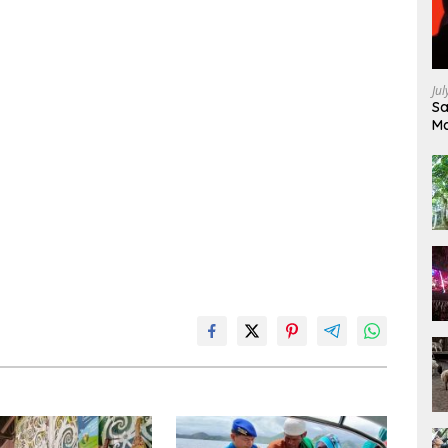
Ju
Sa
Ma
Ke