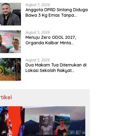
Menit
August 7, 2026
Anggota DPRD Sintang Diduga
Bawa 3 Kg Emas Tanpa
Dokumen, Polda Kalbar Diuji
August 5, 2026
Menuju Zero ODOL 2027,
Organda Kalbar Minta
Kepastian Infrastruktur Hingga
Regulasi Tarif Angkutan
August 5, 2026
Dua Makam Tua Ditemukan di
Lokasi Sekolah Rakyat
Singkawang, Ahli Waris Dicari
rtikel