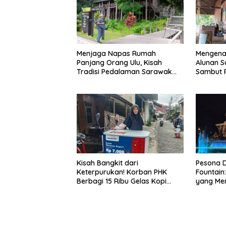
Menjaga Napas Rumah
Mengena
Panjang Orang Ulu, Kisah
Alunan S
Tradisi Pedalaman Sarawak
Sambut P
Bertahan di Tengah
World Mu
Modernisasi
Kisah Bangkit dari
Pesona D
Keterpurukan! Korban PHK
Fountain
Berbagi 15 Ribu Gelas Kopi
yang Me
Gratis saat Ramadan
Waterfro