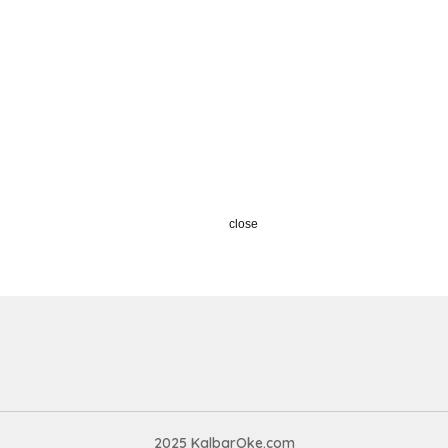
close
2025 KalbarOke.com