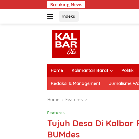
Skip
Breaking News
to
content
Indeks
close
Home
Kalimantan Barat
Politik
Redaksi & Management
Jurnalisme W
Home
Features
Features
Tujuh Desa Di Kalbar
BUMdes