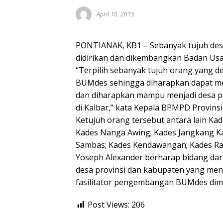
April 10, 2015
PONTIANAK, KB1 – Sebanyak tujuh desa
didirikan dan dikembangkan Badan Us
“Terpilih sebanyak tujuh orang yang d
BUMdes sehingga diharapkan dapat me
dan diharapkan mampu menjadi desa 
di Kalbar,” kata Kepala BPMPD Provinsi
Ketujuh orang tersebut antara lain K
Kades Nanga Awing; Kades Jangkang K
Sambas; Kades Kendawangan; Kades Ra
Yoseph Alexander berharap bidang da
desa provinsi dan kabupaten yang men
fasilitator pengembangan BUMdes dima
Post Views:
206