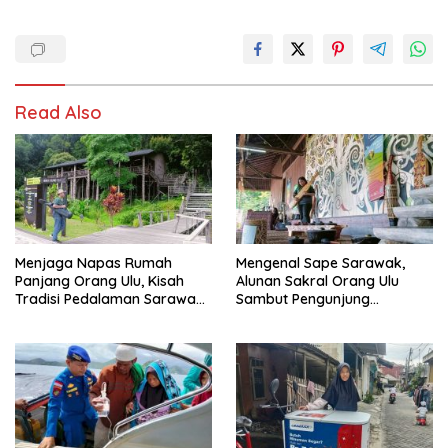
Read Also
Menjaga Napas Rumah
Mengenal Sape Sarawak,
Panjang Orang Ulu, Kisah
Alunan Sakral Orang Ulu
Tradisi Pedalaman Sarawak
Sambut Pengunjung
Bertahan di Tengah
Rainforest World Music
Modernisasi
Festival