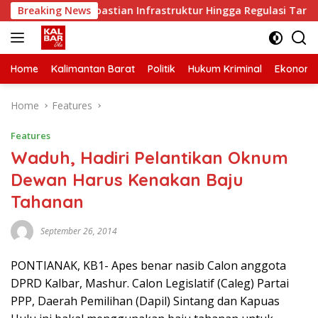
Skip
r Minta Kepastian Infrastruktur Hingga Regulasi Tarif Angkut
Breaking News
to
content
Home
Kalimantan Barat
Politik
Hukum Kriminal
Ekonomi
Home
Features
Features
Waduh, Hadiri Pelantikan Oknum
Dewan Harus Kenakan Baju
Tahanan
September 26, 2014
PONTIANAK, KB1- Apes benar nasib Calon anggota
DPRD Kalbar, Mashur. Calon Legislatif (Caleg) Partai
PPP, Daerah Pemilihan (Dapil) Sintang dan Kapuas