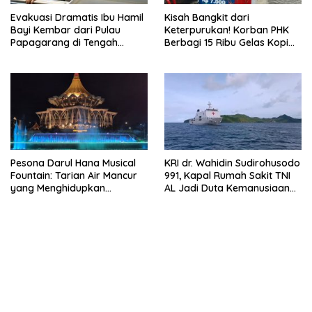
Evakuasi Dramatis Ibu Hamil
Kisah Bangkit dari
Bayi Kembar dari Pulau
Keterpurukan! Korban PHK
Papagarang di Tengah
Berbagi 15 Ribu Gelas Kopi
Cuaca Ekstrem
Gratis saat Ramadan
Pesona Darul Hana Musical
KRI dr. Wahidin Sudirohusodo
Fountain: Tarian Air Mancur
991, Kapal Rumah Sakit TNI
yang Menghidupkan
AL Jadi Duta Kemanusiaan
Waterfront Kuching
Indonesia di Samudra