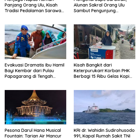
Panjang Orang Ulu, Kisah
Alunan Sakral Orang Ulu
Tradisi Pedalaman Sarawak
Sambut Pengunjung
Bertahan di Tengah
Rainforest World Music
Modernisasi
Festival
Evakuasi Dramatis Ibu Hamil
Kisah Bangkit dari
Bayi Kembar dari Pulau
Keterpurukan! Korban PHK
Papagarang di Tengah
Berbagi 15 Ribu Gelas Kopi
Cuaca Ekstrem
Gratis saat Ramadan
Pesona Darul Hana Musical
KRI dr. Wahidin Sudirohusodo
Fountain: Tarian Air Mancur
991, Kapal Rumah Sakit TNI