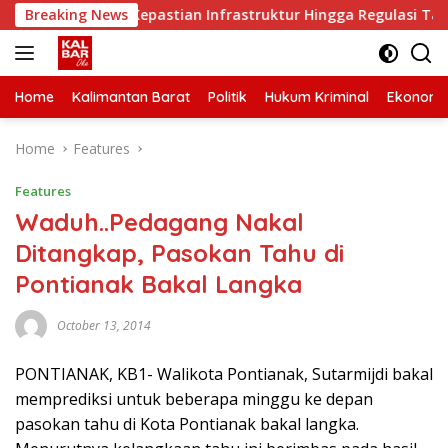
Skip
ar Minta Kepastian Infrastruktur Hingga Regulasi Tarif Angku
Breaking News
to
content
Home
Kalimantan Barat
Politik
Hukum Kriminal
Ekonomi
Home
Features
Features
Waduh..Pedagang Nakal
Ditangkap, Pasokan Tahu di
Pontianak Bakal Langka
October 13, 2014
PONTIANAK, KB1- Walikota Pontianak, Sutarmijdi bakal
memprediksi untuk beberapa minggu ke depan
pasokan tahu di Kota Pontianak bakal langka.