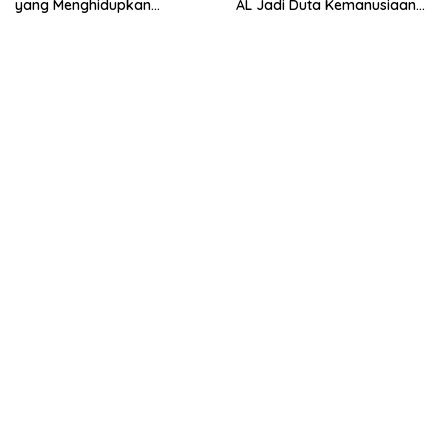
yang Menghidupkan
AL Jadi Duta Kemanusiaan
Waterfront Kuching
Indonesia di Samudra