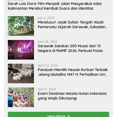
Sarah Lois Dora: Film Menjadi Jalan Masyarakat Adat
Kalimantan Merebut Kembali Suara dan Identitas
July 3, 2026
Menelusuri Jejak Sultan Tengah: Kisah
Pemersatu Sejarah Sarawak, Sukadana,
dan Sambas Versi Jiran
June 28, 2026
Sarawak Satukan 200 Musisi dari 13
Negara di RWMF 2026, Perkuat Posisi
sebagai Gerbang Wisata Budaya
Borneo
April 23, 2026
Panduan Memilih Hewan Kurban Terbaik
Jelang Iduladha 1447 H: Perhatikan Umur
dan Fisik!
April 5, 2026
Enam Destinasi Wisata Hutan Indonesia
yang Wajib Dikunjungi
View More