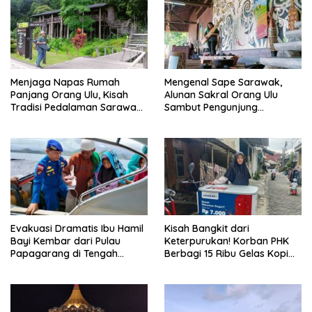
Menjaga Napas Rumah
Mengenal Sape Sarawak,
Panjang Orang Ulu, Kisah
Alunan Sakral Orang Ulu
Tradisi Pedalaman Sarawak
Sambut Pengunjung
Bertahan di Tengah
Rainforest World Music
Modernisasi
Festival
Evakuasi Dramatis Ibu Hamil
Kisah Bangkit dari
Bayi Kembar dari Pulau
Keterpurukan! Korban PHK
Papagarang di Tengah
Berbagi 15 Ribu Gelas Kopi
Cuaca Ekstrem
Gratis saat Ramadan