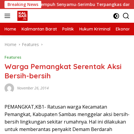
Skip
ki, Waktu Tempuh Senyamu-Serimbu Terpangkas dari 2 Jam Jadi
Breaking News
to
content
Home
Kalimantan Barat
Politik
Hukum Kriminal
Ekonomi
Home
Features
Features
Warga Pemangkat Serentak Aksi
Bersih-bersih
November 26, 2014
PEMANGKAT,KB1- Ratusan warga Kecamatan
Pemangkat, Kabupaten Sambas menggelar aksi bersih-
bersih lingkungan sekitar rumahnya. Hal ini dilakukan
untuk memberantas penyakit Demam Berdarah