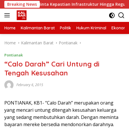
Skip
a Kalbar Minta Kepastian Infrastruktur Hingga Regulasi Tari
Breaking News
to
content
Home
Kalimantan Barat
Politik
Hukum Kriminal
Ekonomi
Home
Kalimantan Barat
Pontianak
Pontianak
“Calo Darah” Cari Untung di
Tengah Kesusahan
February 6, 2015
PONTIANAK, KB1- “Calo Darah” merupakan orang
yang mencari untung ditengah kesusahan keluarga
yang sedang membutuhkan darah. Dengan meminta
bayaran mereke bersedia mendonorkan darahnya.