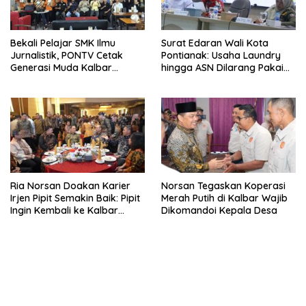
Bekali Pelajar SMK Ilmu
Surat Edaran Wali Kota
Jurnalistik, PONTV Cetak
Pontianak: Usaha Laundry
Generasi Muda Kalbar
hingga ASN Dilarang Pakai
Cerdas dan Bebas Hoaks
LPG 3 Kg Bersubsidi
Ria Norsan Doakan Karier
Norsan Tegaskan Koperasi
Irjen Pipit Semakin Baik: Pipit
Merah Putih di Kalbar Wajib
Ingin Kembali ke Kalbar
Dikomandoi Kepala Desa
Sebagai Keluarga