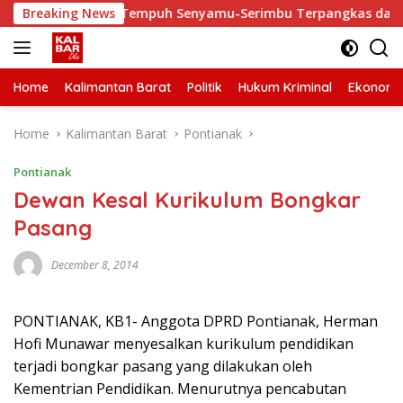
Skip
aiki, Waktu Tempuh Senyamu-Serimbu Terpangkas dari 2 Jam Ja
Breaking News
to
content
Home
Kalimantan Barat
Politik
Hukum Kriminal
Ekonomi
Home
Kalimantan Barat
Pontianak
Pontianak
Dewan Kesal Kurikulum Bongkar
Pasang
December 8, 2014
PONTIANAK, KB1- Anggota DPRD Pontianak, Herman
Hofi Munawar menyesalkan kurikulum pendidikan
terjadi bongkar pasang yang dilakukan oleh
Kementrian Pendidikan. Menurutnya pencabutan