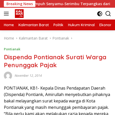
Skip
i, Waktu Tempuh Senyamu-Serimbu Terpangkas dari 2 Jam Jadi 
Breaking News
to
content
Home
Kalimantan Barat
Politik
Hukum Kriminal
Ekonomi
Home
Kalimantan Barat
Pontianak
Pontianak
Dispenda Pontianak Surati Warga
Penunggak Pajak
November 12, 2014
PONTIANAK, KB1- Kepala Dinas Pendapatan Daerah
(Dispenda) Pontiank, Amirullah menyebutkan pihaknya
bakal melayangkan surat kepada warga di Kota
Pontianak yang masih menunggak pembayaran pajak.
“Bila perlu kami akan melakukan razia kepada mereka