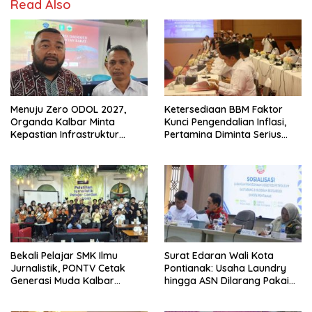
Read Also
Menuju Zero ODOL 2027,
Ketersediaan BBM Faktor
Organda Kalbar Minta
Kunci Pengendalian Inflasi,
Kepastian Infrastruktur
Pertamina Diminta Serius
Hingga Regulasi Tarif
Benahi Distribusi
Angkutan
Bekali Pelajar SMK Ilmu
Surat Edaran Wali Kota
Jurnalistik, PONTV Cetak
Pontianak: Usaha Laundry
Generasi Muda Kalbar
hingga ASN Dilarang Pakai
Cerdas dan Bebas Hoaks
LPG 3 Kg Bersubsidi