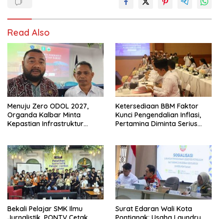
Read Also
Menuju Zero ODOL 2027,
Ketersediaan BBM Faktor
Organda Kalbar Minta
Kunci Pengendalian Inflasi,
Kepastian Infrastruktur
Pertamina Diminta Serius
Hingga Regulasi Tarif
Benahi Distribusi
Angkutan
Bekali Pelajar SMK Ilmu
Surat Edaran Wali Kota
Jurnalistik, PONTV Cetak
Pontianak: Usaha Laundry