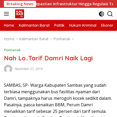
Skip
ar Minta Kepastian Infrastruktur Hingga Regulasi Tarif Angku
Breaking News
to
content
Home
Kalimantan Barat
Politik
Hukum Kriminal
Ekonomi
Home
Kalimantan Barat
Pontianak
Pontianak
Nah Lo..Tarif Damri Naik Lagi
November 27, 2014
SAMBAS, SP- Warga Kabupaten Sambas yang sudah
terbiasa menggunakan bus fasilitas nyaman dari
Damri, tampaknya harus merogoh kocek sedikit dalam.
Pasalnya, pasca kenaikan BBM, Perum Damri
menaikkan tarif sebesar 25 persen dari tarif semula.