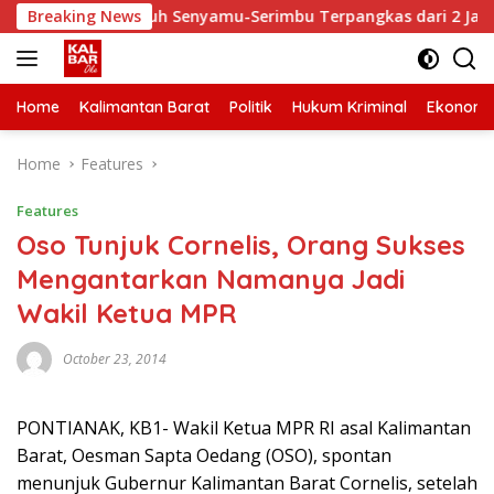
Skip
ktu Tempuh Senyamu-Serimbu Terpangkas dari 2 Jam Jadi 20 Me
Breaking News
to
content
Home
Kalimantan Barat
Politik
Hukum Kriminal
Ekonomi
Home
Features
Features
Oso Tunjuk Cornelis, Orang Sukses
Mengantarkan Namanya Jadi
Wakil Ketua MPR
October 23, 2014
PONTIANAK, KB1- Wakil Ketua MPR RI asal Kalimantan
Barat, Oesman Sapta Oedang (OSO), spontan
menunjuk Gubernur Kalimantan Barat Cornelis, setelah