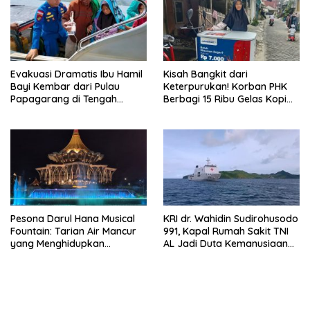
Evakuasi Dramatis Ibu Hamil
Kisah Bangkit dari
Bayi Kembar dari Pulau
Keterpurukan! Korban PHK
Papagarang di Tengah
Berbagi 15 Ribu Gelas Kopi
Cuaca Ekstrem
Gratis saat Ramadan
Pesona Darul Hana Musical
KRI dr. Wahidin Sudirohusodo
Fountain: Tarian Air Mancur
991, Kapal Rumah Sakit TNI
yang Menghidupkan
AL Jadi Duta Kemanusiaan
Waterfront Kuching
Indonesia di Samudra