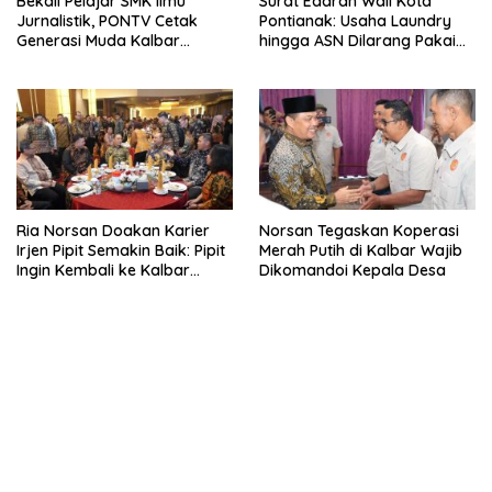
Bekali Pelajar SMK Ilmu
Surat Edaran Wali Kota
Jurnalistik, PONTV Cetak
Pontianak: Usaha Laundry
Generasi Muda Kalbar
hingga ASN Dilarang Pakai
Cerdas dan Bebas Hoaks
LPG 3 Kg Bersubsidi
Ria Norsan Doakan Karier
Norsan Tegaskan Koperasi
Irjen Pipit Semakin Baik: Pipit
Merah Putih di Kalbar Wajib
Ingin Kembali ke Kalbar
Dikomandoi Kepala Desa
Sebagai Keluarga