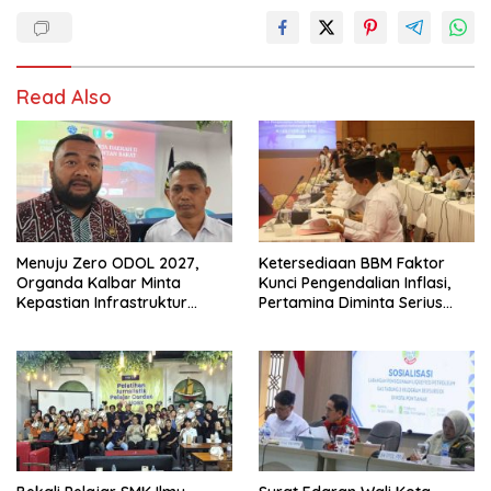
Read Also
Menuju Zero ODOL 2027,
Ketersediaan BBM Faktor
Organda Kalbar Minta
Kunci Pengendalian Inflasi,
Kepastian Infrastruktur
Pertamina Diminta Serius
Hingga Regulasi Tarif
Benahi Distribusi
Angkutan