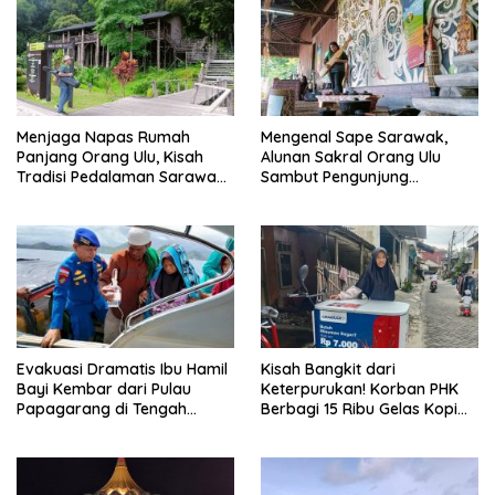
Menjaga Napas Rumah
Mengenal Sape Sarawak,
Panjang Orang Ulu, Kisah
Alunan Sakral Orang Ulu
Tradisi Pedalaman Sarawak
Sambut Pengunjung
Bertahan di Tengah
Rainforest World Music
Modernisasi
Festival
Evakuasi Dramatis Ibu Hamil
Kisah Bangkit dari
Bayi Kembar dari Pulau
Keterpurukan! Korban PHK
Papagarang di Tengah
Berbagi 15 Ribu Gelas Kopi
Cuaca Ekstrem
Gratis saat Ramadan