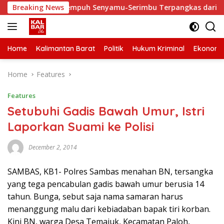
Skip
ki, Waktu Tempuh Senyamu-Serimbu Terpangkas dari 2 Jam Jadi
Breaking News
to
content
Home
Kalimantan Barat
Politik
Hukum Kriminal
Ekonomi
Home
Features
Features
Setubuhi Gadis Bawah Umur, Istri
Laporkan Suami ke Polisi
December 2, 2014
SAMBAS, KB1- Polres Sambas menahan BN, tersangka
yang tega pencabulan gadis bawah umur berusia 14
tahun. Bunga, sebut saja nama samaran harus
menanggung malu dari kebiadaban bapak tiri korban.
Kini BN, warga Desa Temajuk, Kecamatan Paloh,