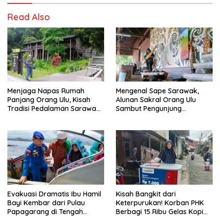
Read Also
Menjaga Napas Rumah
Mengenal Sape Sarawak,
Panjang Orang Ulu, Kisah
Alunan Sakral Orang Ulu
Tradisi Pedalaman Sarawak
Sambut Pengunjung
Bertahan di Tengah
Rainforest World Music
Modernisasi
Festival
Evakuasi Dramatis Ibu Hamil
Kisah Bangkit dari
Bayi Kembar dari Pulau
Keterpurukan! Korban PHK
Papagarang di Tengah
Berbagi 15 Ribu Gelas Kopi