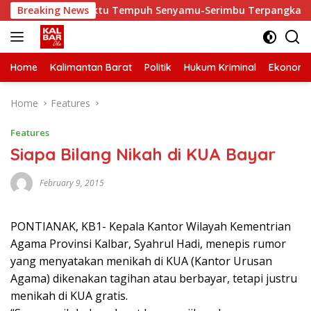
Skip
perbaiki, Waktu Tempuh Senyamu-Serimbu Terpangkas dari 2 Ja
Breaking News
to
content
Home
Kalimantan Barat
Politik
Hukum Kriminal
Ekonomi
Home
Features
Features
Siapa Bilang Nikah di KUA Bayar
February 9, 2015
PONTIANAK, KB1- Kepala Kantor Wilayah Kementrian
Agama Provinsi Kalbar, Syahrul Hadi, menepis rumor
yang menyatakan menikah di KUA (Kantor Urusan
Agama) dikenakan tagihan atau berbayar, tetapi justru
menikah di KUA gratis.