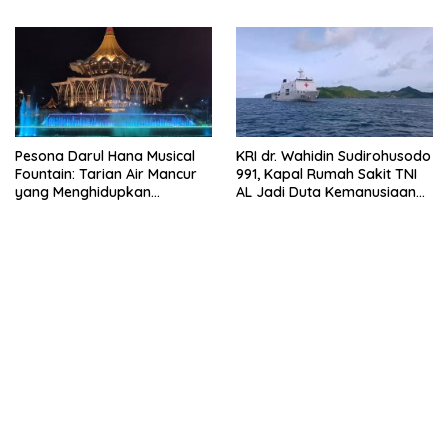
Cuaca Ekstrem
Gratis saat Ramadan
Pesona Darul Hana Musical
KRI dr. Wahidin Sudirohusodo
Fountain: Tarian Air Mancur
991, Kapal Rumah Sakit TNI
yang Menghidupkan
AL Jadi Duta Kemanusiaan
Waterfront Kuching
Indonesia di Samudra