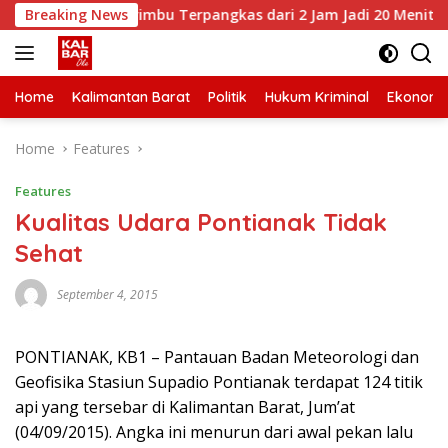
Skip
enyamu-Serimbu Terpangkas dari 2 Jam Jadi 20 Menit
Breaking News
A
to
content
Home
Kalimantan Barat
Politik
Hukum Kriminal
Ekonomi
Home
Features
Features
Kualitas Udara Pontianak Tidak
Sehat
September 4, 2015
PONTIANAK, KB1 – Pantauan Badan Meteorologi dan
Geofisika Stasiun Supadio Pontianak terdapat 124 titik
api yang tersebar di Kalimantan Barat, Jum’at
(04/09/2015). Angka ini menurun dari awal pekan lalu