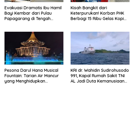
Evakuasi Dramatis Ibu Hamil
Kisah Bangkit dari
Bayi Kembar dari Pulau
Keterpurukan! Korban PHK
Papagarang di Tengah
Berbagi 15 Ribu Gelas Kopi
Cuaca Ekstrem
Gratis saat Ramadan
Pesona Darul Hana Musical
KRI dr. Wahidin Sudirohusodo
Fountain: Tarian Air Mancur
991, Kapal Rumah Sakit TNI
yang Menghidupkan
AL Jadi Duta Kemanusiaan
Waterfront Kuching
Indonesia di Samudra