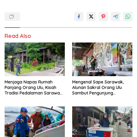
Read Also
Menjaga Napas Rumah
Mengenal Sape Sarawak,
Panjang Orang Ulu, Kisah
Alunan Sakral Orang Ulu
Tradisi Pedalaman Sarawak
Sambut Pengunjung
Bertahan di Tengah
Rainforest World Music
Modernisasi
Festival