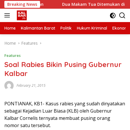
Skip
arif Angkutan
Breaking News
Dua Makam Tua Ditemukan di Lokasi Seko
to
content
Home
Kalimantan Barat
Politik
Hukum Kriminal
Ekonomi
Home
Features
Features
Soal Rabies Bikin Pusing Gubernur
Kalbar
February 21, 2015
PONTIANAK, KB1- Kasus rabies yang sudah dinyatakan
sebagai Kejadian Luar Biasa (KLB) oleh Gubernur
Kalbar Cornelis ternyata membuat pusing orang
nomor satu tersebut.