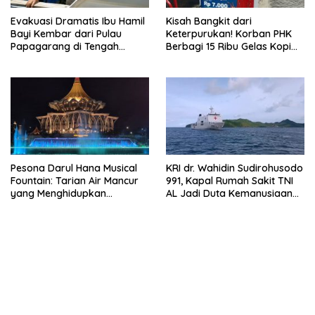
Evakuasi Dramatis Ibu Hamil
Kisah Bangkit dari
Bayi Kembar dari Pulau
Keterpurukan! Korban PHK
Papagarang di Tengah
Berbagi 15 Ribu Gelas Kopi
Cuaca Ekstrem
Gratis saat Ramadan
Pesona Darul Hana Musical
KRI dr. Wahidin Sudirohusodo
Fountain: Tarian Air Mancur
991, Kapal Rumah Sakit TNI
yang Menghidupkan
AL Jadi Duta Kemanusiaan
Waterfront Kuching
Indonesia di Samudra