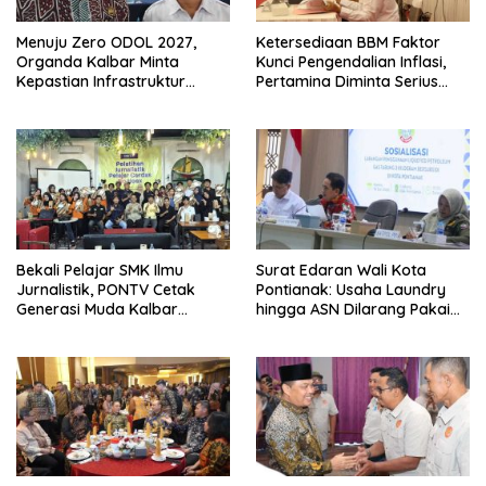
Menuju Zero ODOL 2027,
Ketersediaan BBM Faktor
Organda Kalbar Minta
Kunci Pengendalian Inflasi,
Kepastian Infrastruktur
Pertamina Diminta Serius
Hingga Regulasi Tarif
Benahi Distribusi
Angkutan
Bekali Pelajar SMK Ilmu
Surat Edaran Wali Kota
Jurnalistik, PONTV Cetak
Pontianak: Usaha Laundry
Generasi Muda Kalbar
hingga ASN Dilarang Pakai
Cerdas dan Bebas Hoaks
LPG 3 Kg Bersubsidi