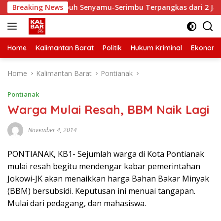
Skip
Waktu Tempuh Senyamu-Serimbu Terpangkas dari 2 Jam Jadi 20
Breaking News
to
content
Home
Kalimantan Barat
Politik
Hukum Kriminal
Ekonomi
Home
Kalimantan Barat
Pontianak
Pontianak
Warga Mulai Resah, BBM Naik Lagi
November 4, 2014
PONTIANAK, KB1- Sejumlah warga di Kota Pontianak
mulai resah begitu mendengar kabar pemerintahan
Jokowi-JK akan menaikkan harga Bahan Bakar Minyak
(BBM) bersubsidi. Keputusan ini menuai tangapan.
Mulai dari pedagang, dan mahasiswa.