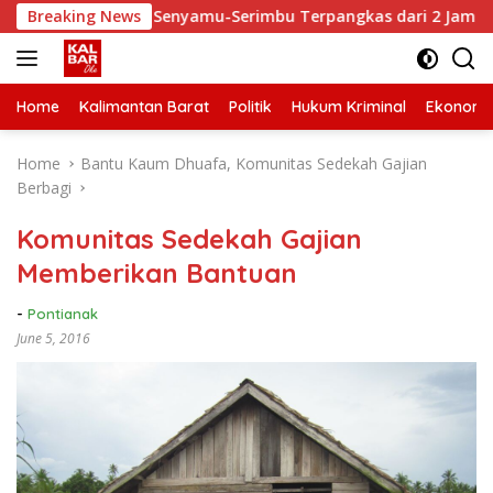
Skip
Waktu Tempuh Senyamu-Serimbu Terpangkas dari 2 Jam Jadi 20 
Breaking News
to
content
Home
Kalimantan Barat
Politik
Hukum Kriminal
Ekonomi
Home
Bantu Kaum Dhuafa, Komunitas Sedekah Gajian
Berbagi
Komunitas Sedekah Gajian
Memberikan Bantuan
-
Pontianak
June 5, 2016