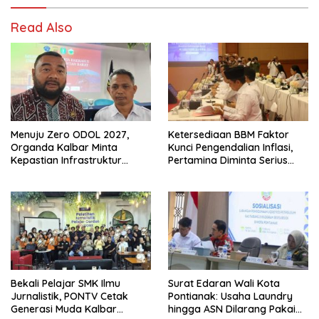
Read Also
Menuju Zero ODOL 2027,
Ketersediaan BBM Faktor
Organda Kalbar Minta
Kunci Pengendalian Inflasi,
Kepastian Infrastruktur
Pertamina Diminta Serius
Hingga Regulasi Tarif
Benahi Distribusi
Angkutan
Bekali Pelajar SMK Ilmu
Surat Edaran Wali Kota
Jurnalistik, PONTV Cetak
Pontianak: Usaha Laundry
Generasi Muda Kalbar
hingga ASN Dilarang Pakai