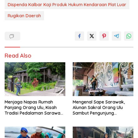
Dispenda Kalbar Kaji Produk Hukum Kendaraan Plat Luar
Rugikan Daerah
Read Also
Menjaga Napas Rumah
Mengenal Sape Sarawak,
Panjang Orang Ulu, Kisah
Alunan Sakral Orang Ulu
Tradisi Pedalaman Sarawak
Sambut Pengunjung
Bertahan di Tengah
Rainforest World Music
Modernisasi
Festival