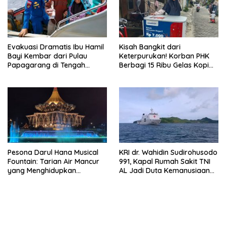
Evakuasi Dramatis Ibu Hamil
Kisah Bangkit dari
Bayi Kembar dari Pulau
Keterpurukan! Korban PHK
Papagarang di Tengah
Berbagi 15 Ribu Gelas Kopi
Cuaca Ekstrem
Gratis saat Ramadan
Pesona Darul Hana Musical
KRI dr. Wahidin Sudirohusodo
Fountain: Tarian Air Mancur
991, Kapal Rumah Sakit TNI
yang Menghidupkan
AL Jadi Duta Kemanusiaan
Waterfront Kuching
Indonesia di Samudra