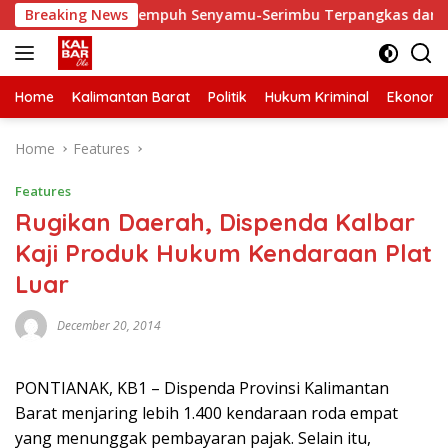
Skip
ki, Waktu Tempuh Senyamu-Serimbu Terpangkas dari 2 Jam Jadi
Breaking News
to
content
Home
Kalimantan Barat
Politik
Hukum Kriminal
Ekonomi
Home
Features
Features
Rugikan Daerah, Dispenda Kalbar
Kaji Produk Hukum Kendaraan Plat
Luar
December 20, 2014
PONTIANAK, KB1 – Dispenda Provinsi Kalimantan
Barat menjaring lebih 1.400 kendaraan roda empat
yang menunggak pembayaran pajak. Selain itu,